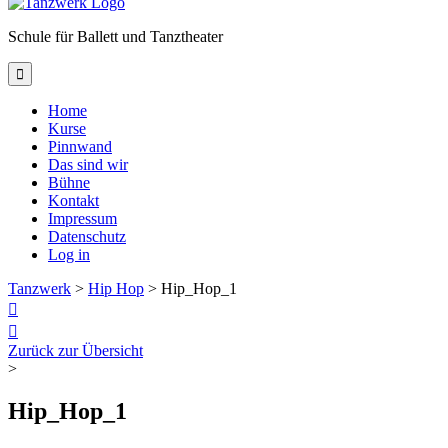
Schule für Ballett und Tanztheater

Home
Kurse
Pinnwand
Das sind wir
Bühne
Kontakt
Impressum
Datenschutz
Log in
Tanzwerk
>
Hip Hop
>
Hip_Hop_1


Zurück zur Übersicht
>
Hip_Hop_1