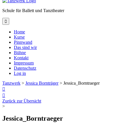
Schule für Ballett und Tanztheater

Home
Kurse
Pinnwand
Das sind wir
Bühne
Kontakt
Impressum
Datenschutz
Log in
Tanzwerk
>
Jessica Bornträger
>
Jessica_Borntraeger


Zurück zur Übersicht
>
Jessica_Borntraeger