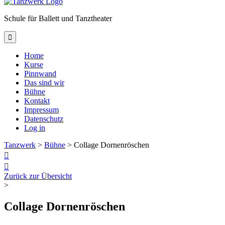
Schule für Ballett und Tanztheater

Home
Kurse
Pinnwand
Das sind wir
Bühne
Kontakt
Impressum
Datenschutz
Log in
Tanzwerk
>
Bühne
>
Collage Dornenröschen


Zurück zur Übersicht
>
Collage Dornenröschen